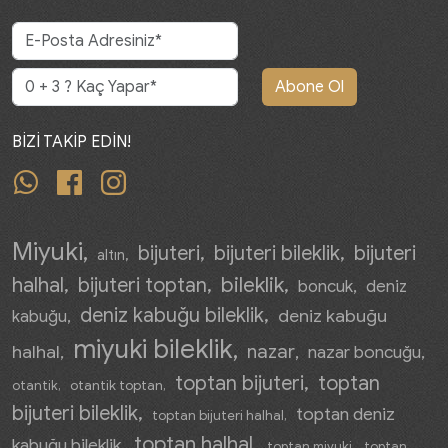
Abone Ol
BİZİ TAKİP EDİN!
whatsapp
facebook
instagram
Miyuki
bijuteri
bijuteri bileklik
bijuteri
altın
bileklik
halhal
bijuteri toptan
boncuk
deniz
deniz kabuğu bileklik
deniz kabuğu
kabuğu
miyuki bileklik
nazar
halhal
nazar boncuğu
toptan bijuteri
toptan
otantik
otantik toptan
bijuteri bileklik
toptan deniz
toptan bijuteri halhal
toptan halhal
kabuğu bileklik
toptan miyuki
toptan