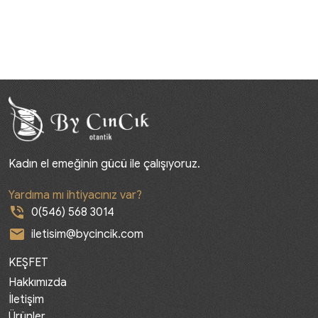
Kadın el emeğinin gücü ile çalışıyoruz.
Yardıma mı ihtiyacınız var?
phone_in_talk
0(546) 568 3014
mail
iletisim@bycincik.com
KEŞFET
Hakkımızda
İletişim
Ürünler