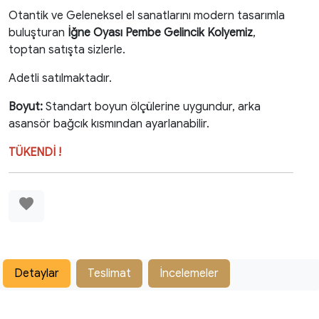
Otantik ve Geleneksel el sanatlarını modern tasarımla
buluşturan
İğne Oyası Pembe Gelincik Kolyemiz
,
toptan satışta sizlerle.
Adetli satılmaktadır.
Boyut:
Standart boyun ölçülerine uygundur, arka
asansör bağcık kısmından ayarlanabilir.
TÜKENDİ !
favorite
Detaylar
Teslimat
İncelemeler