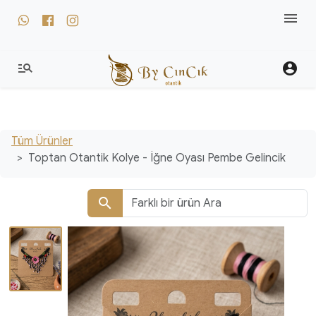
menu
whatsapp
facebook
instagram
manage_search
account_circle
Tüm Ürünler
Toptan Otantik Kolye - İğne Oyası Pembe Gelincik
search