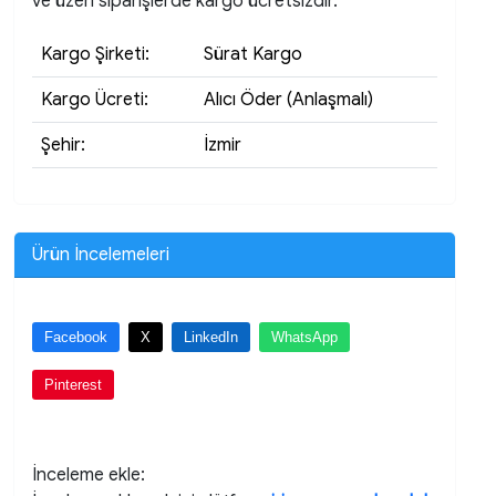
ve üzeri siparişlerde kargo ücretsizdir.
Kargo Şirketi:
Sürat Kargo
Kargo Ücreti:
Alıcı Öder (Anlaşmalı)
Şehir:
İzmir
Ürün İncelemeleri
Facebook
X
LinkedIn
WhatsApp
Pinterest
İnceleme ekle: