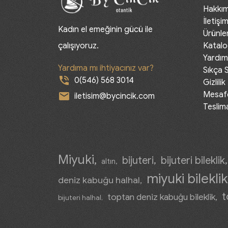
Hakkı
İletişi
Kadın el emeğinin gücü ile
Ürünle
çalışıyoruz.
Katalo
Yardım
Yardıma mı ihtiyacınız var?
Sıkça 
phone_in_talk
0(546) 568 3014
Gizlilik
Mesafe
mail
iletisim@bycincik.com
Teslim
Miyuki
bijuteri
bijuteri bileklik
altın
miyuki bileklik
deniz kabuğu halhal
t
toptan deniz kabuğu bileklik
bijuteri halhal