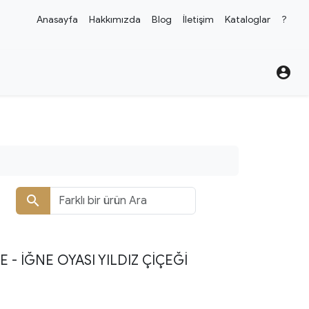
Anasayfa
Hakkımızda
Blog
İletişim
Kataloglar
?
account_circle
search
- İĞNE OYASI YILDIZ ÇIÇEĞI