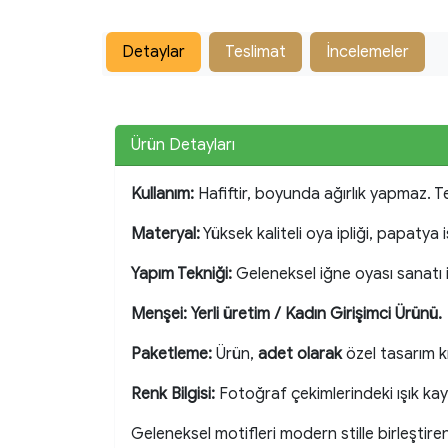
Detaylar
Teslimat
İncelemeler
Ürün Detayları
Kullanım:
Hafiftir, boyunda ağırlık yapmaz. T
Materyal:
Yüksek kaliteli oya ipliği, papatya 
Yapım Tekniği:
Geleneksel iğne oyası sanatı 
Menşei:
Yerli üretim / Kadın Girişimci Ürünü.
Paketleme:
Ürün,
adet olarak
özel tasarım kr
Renk Bilgisi:
Fotoğraf çekimlerindeki ışık kay
Geleneksel motifleri modern stille birleştire