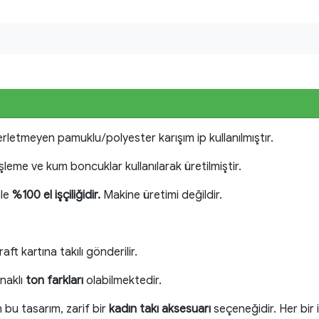
erletmeyen pamuklu/polyester karışım ip kullanılmıştır.
işleme ve kum boncuklar kullanılarak üretilmiştir.
ile
%100 el işçiliğidir.
Makine üretimi değildir.
aft kartına takılı gönderilir.
naklı
ton farkları
olabilmektedir.
n bu tasarım, zarif bir
kadın takı aksesuarı
seçeneğidir. Her bir 