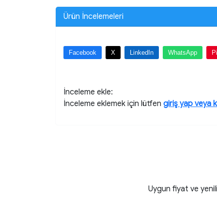
Ürün İncelemeleri
Facebook
X
LinkedIn
WhatsApp
P
İnceleme ekle:
İnceleme eklemek için lütfen
giriş yap veya 
Uygun fiyat ve yenil