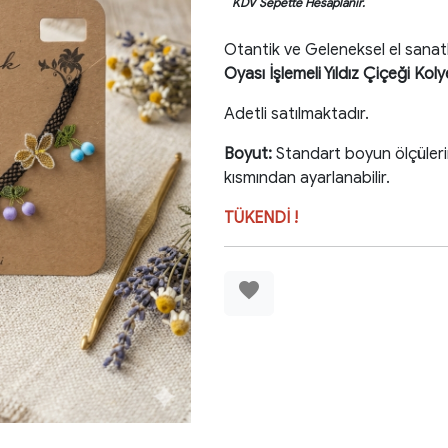
KDV Sepette Hesaplanır.
Otantik ve Geleneksel el sanat
Oyası İşlemeli Yıldız Çiçeği Kol
Adetli satılmaktadır.
Boyut:
Standart boyun ölçüler
kısmından ayarlanabilir.
TÜKENDİ !
favorite