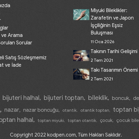
mızda
Miyuki Bileklikler:
m
Zarafetin ve Japon
r
İşçiliğinin Eşsiz
glar
Buluşması
 ve Arama
11 Oca 2026
Sorulan Sorular
Takının Tarihi Gelişimi
li Satış Sözleşmemiz
2 Tem 2021
at ve İade
Takı Tasarımın Önemi
2 Tem 2021
bileklik
bijuteri halhal
bijuteri toptan
boncuk
de
toptan bi
nazar
nazar boncuğu
otantik
otantik toptan
optan halhal
çocuk bile
çocuk
toptan miyuki
toptan otantik
Copyright 2022 kodpen.com, Tüm Hakları Saklıdır.