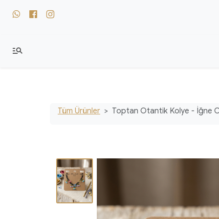
whatsapp
facebook
instagram
manage_search
Tüm Ürünler
Toptan Otantik Kolye - İğne Oy