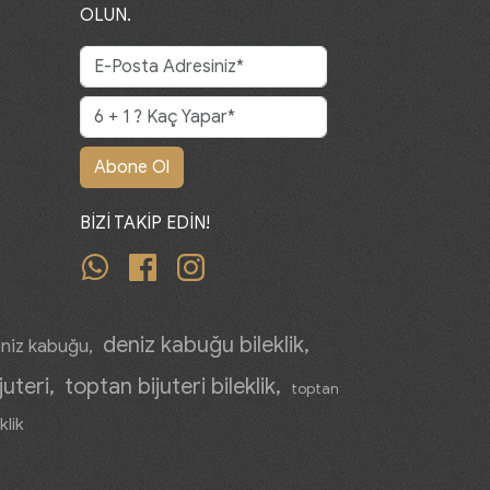
OLUN.
Abone Ol
BİZİ TAKİP EDİN!
whatsapp
facebook
instagram
deniz kabuğu bileklik
niz kabuğu
juteri
toptan bijuteri bileklik
toptan
klik