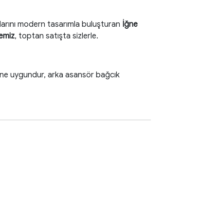
larını modern tasarımla buluşturan
İğne
yemiz
, toptan satışta sizlerle.
ine uygundur, arka asansör bağcık