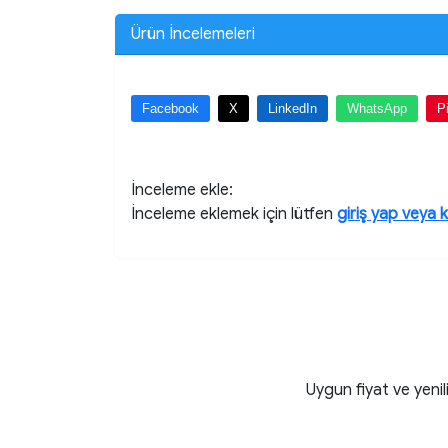
Ürün İncelemeleri
Facebook
X
LinkedIn
WhatsApp
P
İnceleme ekle:
İnceleme eklemek için lütfen
giriş yap veya 
Uygun fiyat ve yenil