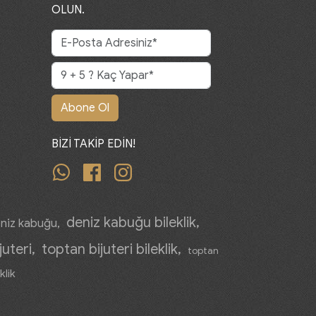
OLUN.
Abone Ol
BİZİ TAKİP EDİN!
whatsapp
facebook
instagram
deniz kabuğu bileklik
niz kabuğu
juteri
toptan bijuteri bileklik
toptan
klik