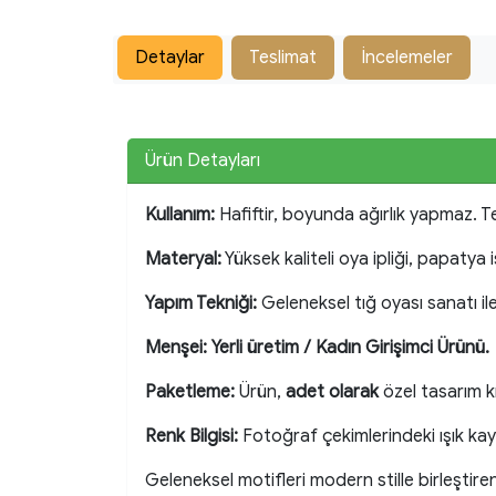
Detaylar
Teslimat
İncelemeler
Ürün Detayları
Kullanım:
Hafiftir, boyunda ağırlık yapmaz. T
Materyal:
Yüksek kaliteli oya ipliği, papatya 
Yapım Tekniği:
Geleneksel tığ oyası sanatı il
Menşei:
Yerli üretim / Kadın Girişimci Ürünü.
Paketleme:
Ürün,
adet olarak
özel tasarım kr
Renk Bilgisi:
Fotoğraf çekimlerindeki ışık kay
Geleneksel motifleri modern stille birleştire