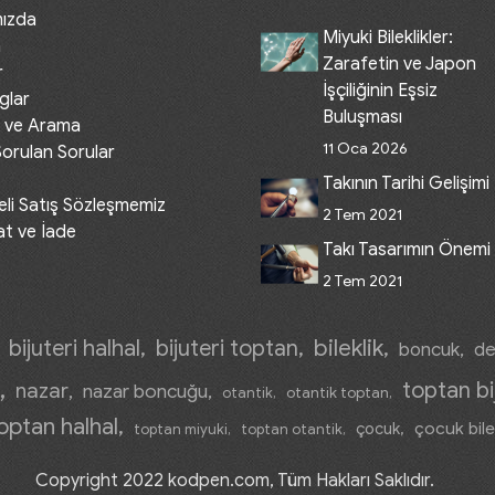
mızda
Miyuki Bileklikler:
m
Zarafetin ve Japon
r
İşçiliğinin Eşsiz
glar
Buluşması
 ve Arama
11 Oca 2026
Sorulan Sorular
Takının Tarihi Gelişimi
li Satış Sözleşmemiz
2 Tem 2021
at ve İade
Takı Tasarımın Önemi
2 Tem 2021
bileklik
bijuteri halhal
bijuteri toptan
boncuk
de
toptan bi
nazar
nazar boncuğu
otantik
otantik toptan
optan halhal
çocuk bile
çocuk
toptan miyuki
toptan otantik
Copyright 2022 kodpen.com, Tüm Hakları Saklıdır.