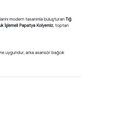
larını modern tasarımla buluşturan
Tığ
k İşlemeli Papatya Kolyemiz
, toptan
ine uygundur, arka asansör bağcık