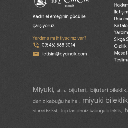
Hakkı
İletişi
Kadın el emeğinin gücü ile
Ürünle
çalışıyoruz.
Katalo
Yardım
Yardıma mı ihtiyacınız var?
Sıkça 
phone_in_talk
0(546) 568 3014
Gizlilik
Mesafe
mail
iletisim@bycincik.com
Teslim
Miyuki
bijuteri
bijuteri bileklik
altın
miyuki bileklik
deniz kabuğu halhal
t
toptan deniz kabuğu bileklik
bijuteri halhal