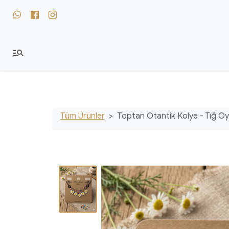
whatsapp
facebook
instagram
manage_search
Tüm Ürünler
Toptan Otantik Kolye - Tığ O